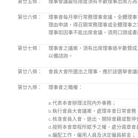
第廿五條：
理事會議最低限度須有半數理事出席方為
第廿六條：
理事會每月舉行常務理事會議，全體理事
理由申請，得召開常務理事或全體理事之
理事如因事不能出席會議，須用口頭或書
第廿七條：
理事會之議案，須有出席理事過半數贊成
以備諮詢。
第廿八條：
會員大會所選出之理事，應於該選舉會議
第廿九條：
理事會之職權：
a.
代表本會辦理法院內外事務；
b.
執行會員大會議案，處理本會日常會務
c.
核准會員入會、退出、開除會籍或暫停
d.
按照本會章程所賦予之權，處分違章會
e.
編配工作，僱用人員及決定僱員薪金；