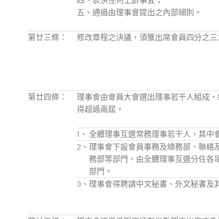
四、表決任何上訴事宜；
五、通過由理事會提出之內部細則。
第廿三條：
修改章程之決議，須獲出席會員四分之三
第廿四條：
理事會由會員大會選出理事若干人組成，
得超過兩屆。
1、
全體理事互選常務理事若干人，其中
2、
理事會下設會員事務及總務部、聯絡
務部等部門，由全體理事互選分任各
部門。
3、
理事會得聘請中文秘書、外文秘書及