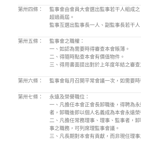
第卅四條：
監事會由會員大會選出監事若干人組成之
超過兩屆。
監事互選出監事長一人、副監事長若干人
第卅五條：
監事會之職權：
一、如認為需要時得審查本會賬簿。
二、得隨時點查本會有價值物件。
三、得用書面提出對於上年度年結之審查
第卅六條：
監事會每月召開平常會議一次，如需要時
第卅七條：
永遠及榮譽職位：
一、凡擔任本會正會長卸職後，得聘為永
者，卸職後即以個人名義成為本會永遠榮
二、凡擔任常務理事、理事、監事者，卸
事之職務，可列席理監事會議。
三、凡長期對本會有貢獻，而非現任理事