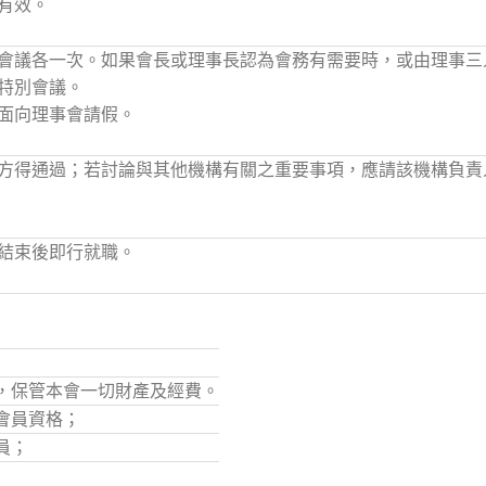
有效。
會議各一次。如果會長或理事長認為會務有需要時，或由理事三
特別會議。
面向理事會請假。
方得通過；若討論與其他機構有關之重要事項，應請該機構負責
結束後即行就職。
，保管本會一切財產及經費。
會員資格；
員；