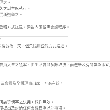
理之。
久之副主席執行。
從新選舉之。
登報方式送達，通告內須載明會議程序。
之。
限得減為一天，但只限用登報方式送達。
會員大會之議案，由出席會員多數取決，而選舉及有關獎懲事宜
分三會員及全體理事出席，方為有效。
何該等情事之決議，概作無效。
便提出及討論任何會議程序以外事項。