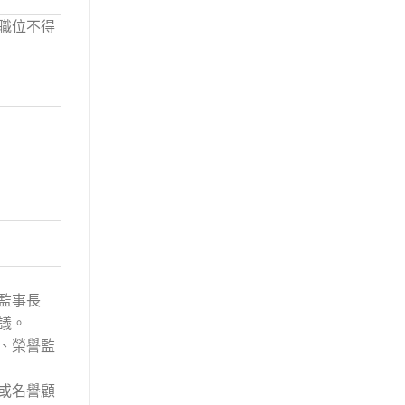
職位不得
監事長
議。
、榮譽監
或名譽顧