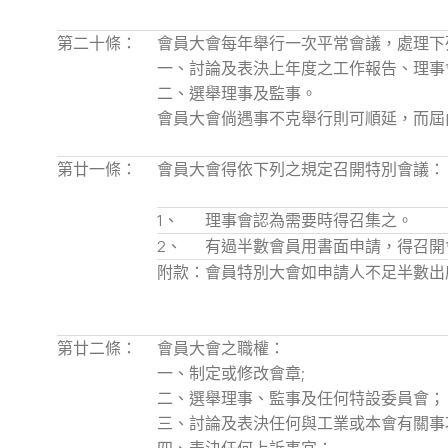
第二十條：
會員大會每年舉行一次平常會議，處理下
一、討論及表決上年度之工作報告、理事
二、選舉理事及監事。
會員大會倘遇事不克舉行則可順延，而屆
第廿一條：
會員大會得依下列之規定召開特別會議：
1、
理事會認為需要時得召集之。
2、
有過半數會員用書面申請，得召開
附款：
會員特別大會如申請人不足半數出
第廿二條：
會員大會之職權：
一、制定或修改會章;
二、選舉理事、監事及任何特設委員會；
三、討論及表決任何與工業或本會有關事