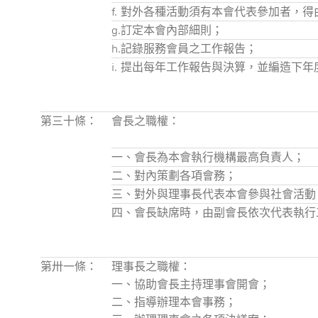
f.
對外各種活動須有本會代表參加者，得
g.
訂定本會內部細則；
h.
記錄服務會員之工作報告；
i.
提出每年工作報告與決算，並編造下年
第三十條：
會長之職權：
一、
會長為本會執行機構最高負責人；
二、
對內策劃各項會務；
三、
對外與理事長代表本會參與社會活動
四、
會長缺席時，由副會長依次代表執行
第卅一條：
理事長之職權：
一、協助會長主持理事會開會；
二、指導辦理本會事務；