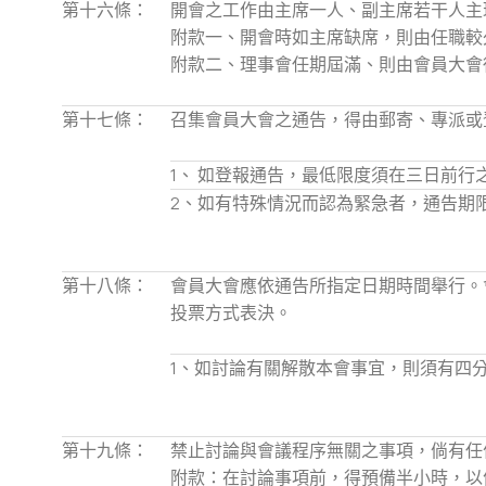
第十六條：
開會之工作由主席一人、副主席若干人主
附款一、開會時如主席缺席，則由任職較
附款二、理事會任期屆滿、則由會員大會
第十七條：
召集會員大會之通告，得由郵寄、專派或
1、
如登報通告，最低限度須在三日前行
2、
如有特殊情況而認為緊急者，通告期
第十八條：
會員大會應依通告所指定日期時間舉行。
投票方式表決。
1、
如討論有關解散本會事宜，則須有四
第十九條：
禁止討論與會議程序無關之事項，倘有任
附款：在討論事項前，得預備半小時，以