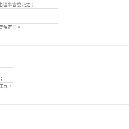
由理事會委派之；
度預定冊。
；
工作。