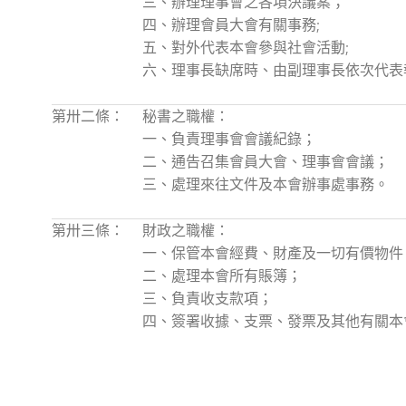
三、辦理理事會之各項決議案；
四、辦理會員大會有關事務;
五、對外代表本會參與社會活動;
六、理事長缺席時、由副理事長依次代表
第卅二條：
秘書之職權：
一、負責理事會會議紀錄；
二、通告召集會員大會、理事會會議；
三、處理來往文件及本會辦事處事務。
第卅三條：
財政之職權：
一、保管本會經費、財產及一切有價物件
二、處理本會所有賬簿；
三、負責收支款項；
四、簽署收據、支票、發票及其他有關本