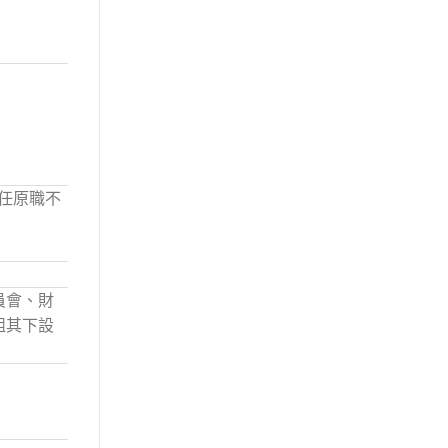
任原職不
員會、財
組其下設