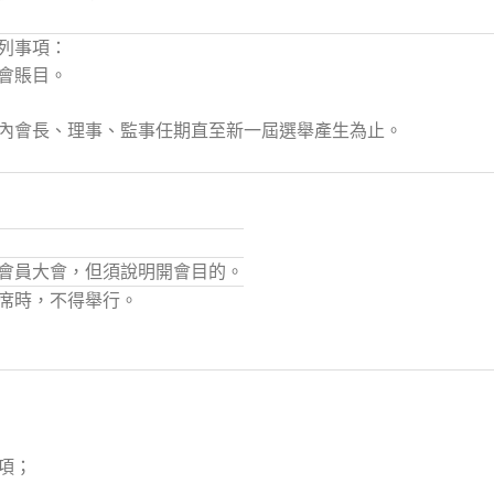
列事項：
會賬目。
內會長、理事、監事任期直至新一屆選舉產生為止。
會員大會，但須說明開會目的。
席時，不得舉行。
項；