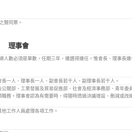
之贊同票。
理事會
總人數必須是單數，任期三年，連選得連任。惟會長、理事長連
會長一人、理事長一人、副會長若干人、副理事長若干人。
及公關部、工業發展及貿易促進部、社會及經濟事務部、青年委
項職務。理事會認為有需要時，得隨時透過決議增設、刪減或改
其他工作人員處理各項工作。