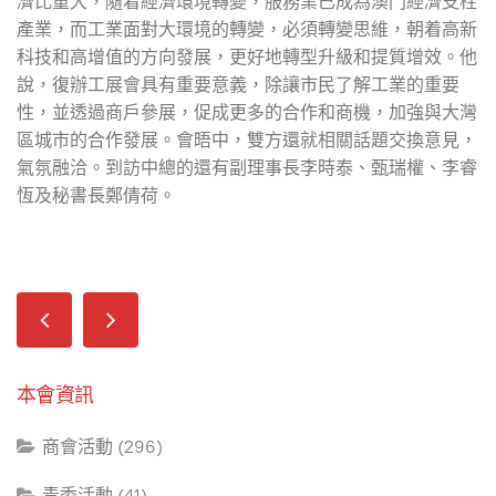
濟比重大，隨着經濟環境轉變，服務業已成為澳門經濟支柱
產業，而工業面對大環境的轉變，必須轉變思維，朝着高新
科技和高增值的方向發展，更好地轉型升級和提質增效。他
說，復辦工展會具有重要意義，除讓市民了解工業的重要
性，並透過商戶參展，促成更多的合作和商機，加強與大灣
區城市的合作發展。會晤中，雙方還就相關話題交換意見，
氣氛融洽。到訪中總的還有副理事長李時泰、甄瑞權、李睿
恆及秘書長鄭倩荷。
本會資訊
商會活動 (296)
青委活動 (41)