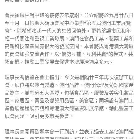
會長崔煜林對中總的接待表示感謝，並介紹將於九月廿八日
至十月一日假漁人碼頭會展中心舉辦“第五屆澳門工業展覽
會”，除希望喚起一代人的集體回憶外，更希望讓市民和年
輕一代關注和重視工業發展。澳門在食品工業、製藥工業和
高新科技產業具有很大的發展空間，本會將與粵港澳大灣區
的商會加強交流合作，以“優勢互補、互利共贏”的模式，共
拓商機，推動工業發展去促進本澳經濟適度多元。
理事長馮信堅在會上指出，今次是相隔廿三年再次復辦工展
會，展位將以澳門製造、澳門品牌、澳門代理及葡語國家產
品為主，並劃分五大區域，包括食品區、服裝及美容化妝品
區、家居區、藥品及嬰兒用品區、美食區；同場設有澳門工
業發展歷程展示館和粵港澳大灣區資料展示館，藉此豐富工
展會內涵，吸引更多市民參會。
理事長高開賢歡迎本會一行到訪，並表示過去工業佔澳門經