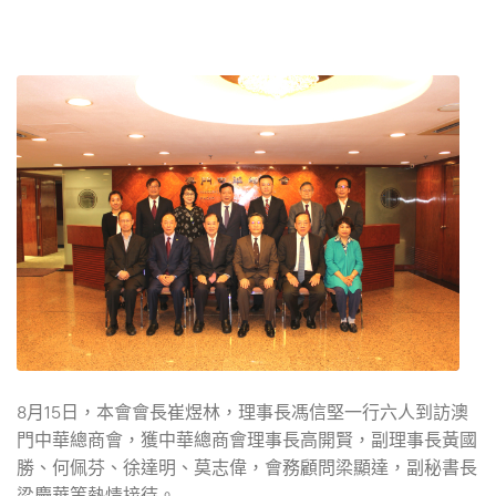
8月15日，本會會長崔煜林，理事長馮信堅一行六人到訪澳
門中華總商會，獲中華總商會理事長高開賢，副理事長黃國
勝、何佩芬、徐達明、莫志偉，會務顧問梁顯達，副秘書長
梁慶華等熱情接待。