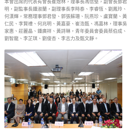
本會出席的代表有會長崔煜林，理事長馮信堅，副會長鄧君
明，副監事長鍾淑蘭，副理事長李時泰、李睿恆、劉鳳玲、
何漢輝，常務理事鄧君發、郭張蘇珊、阮燕珍、盧寶蘭、黃
仁民、李賢禮、何兆明、黃嘉豪、崔浩甄、馮嘉林，理事吳
家惠、莊麗晶、鍾廣祥、黃詩琳，青年委員會委員蔡伯成、
劉智龍、李芷琪、劉俊杏、李志力及甄文靜。