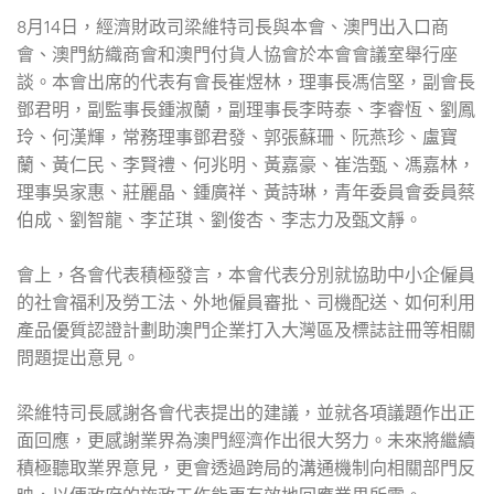
8月14日，經濟財政司梁維特司長與本會、澳門出入口商
會、澳門紡織商會和澳門付貨人協會於本會會議室舉行座
談。本會出席的代表有會長崔煜林，理事長馮信堅，副會長
鄧君明，副監事長鍾淑蘭，副理事長李時泰、李睿恆、劉鳳
玲、何漢輝，常務理事鄧君發、郭張蘇珊、阮燕珍、盧寶
蘭、黃仁民、李賢禮、何兆明、黃嘉豪、崔浩甄、馮嘉林，
理事吳家惠、莊麗晶、鍾廣祥、黃詩琳，青年委員會委員蔡
伯成、劉智龍、李芷琪、劉俊杏、李志力及甄文靜。
會上，各會代表積極發言，本會代表分別就協助中小企僱員
的社會福利及勞工法、外地僱員審批、司機配送、如何利用
產品優質認證計劃助澳門企業打入大灣區及標誌註冊等相關
問題提出意見。
梁維特司長感謝各會代表提出的建議，並就各項議題作出正
面回應，更感謝業界為澳門經濟作出很大努力。未來將繼續
積極聽取業界意見，更會透過跨局的溝通機制向相關部門反