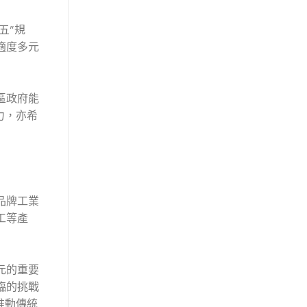
五”規
適度多元
區政府能
力，亦希
品牌工業
工等產
元的重要
臨的挑戰
推動傳統