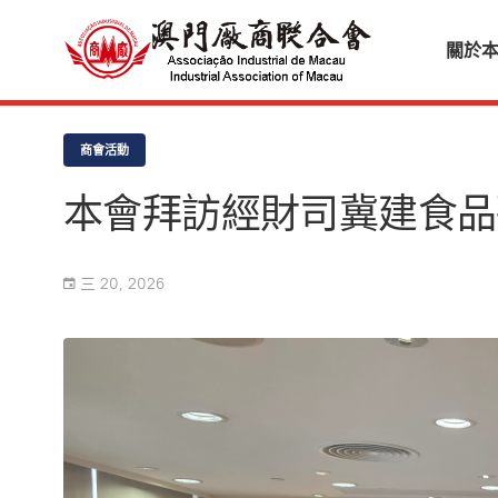
關於
商會活動
本會拜訪經財司冀建食品
三 20, 2026