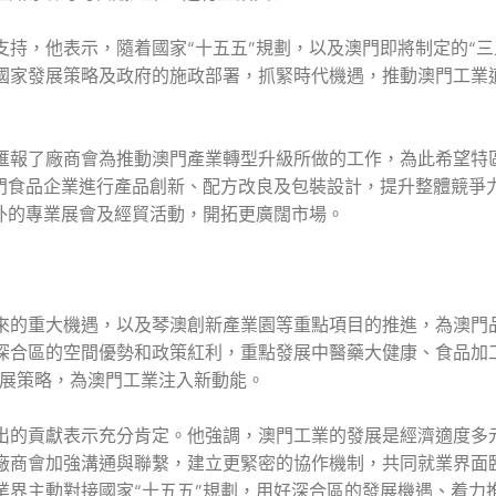
持，他表示，隨着國家“十五五”規劃，以及澳門即將制定的“三
國家發展策略及政府的施政部署，抓緊時代機遇，推動澳門工業
報了廠商會為推動澳門產業轉型升級所做的工作，為此希望特
澳門食品企業進行產品創新、配方改良及包裝設計，提升整體競爭
外的專業展會及經貿活動，開拓更廣闊市場。
的重大機遇，以及琴澳創新產業園等重點項目的推進，為澳門
深合區的空間優勢和政策紅利，重點發展中醫藥大健康、食品加
發展策略，為澳門工業注入新動能。
的貢獻表示充分肯定。他強調，澳門工業的發展是經濟適度多
廠商會加強溝通與聯繫，建立更緊密的協作機制，共同就業界面
業界主動對接國家“十五五”規劃，用好深合區的發展機遇、着力