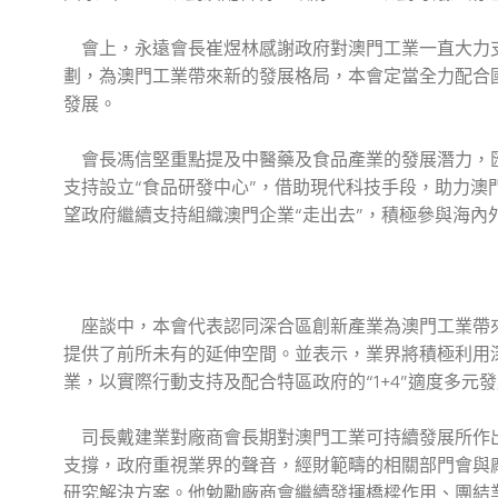
會上，永遠會長崔煜林感謝政府對澳門工業一直大力支
劃，為澳門工業帶來新的發展格局，本會定當全力配合
發展。
會長馮信堅重點提及中醫藥及食品產業的發展潛力，匯
支持設立“食品研發中心”，借助現代科技手段，助力
望政府繼續支持組織澳門企業“走出去”，積極參與海內
座談中，本會代表認同深合區創新產業為澳門工業帶來
提供了前所未有的延伸空間。並表示，業界將積極利用
業，以實際行動支持及配合特區政府的“1+4”適度多元
司長戴建業對廠商會長期對澳門工業可持續發展所作出
支撐，政府重視業界的聲音，經財範疇的相關部門會與
研究解決方案。他勉勵廠商會繼續發揮橋樑作用、團結