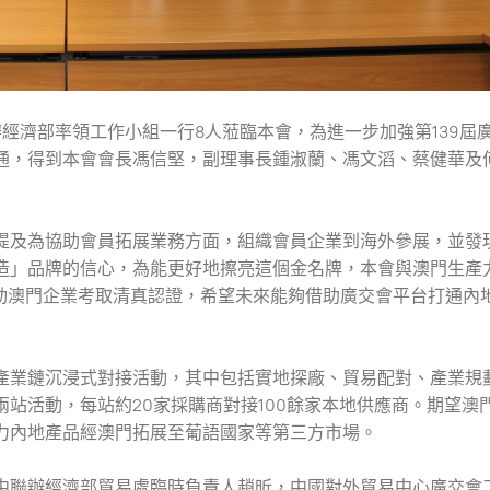
辦經濟部率領工作小組一行8人蒞臨本會，為進一步加強第139屆
通，得到本會會長馮信堅，副理事長鍾淑蘭、馮文滔、蔡健華及
提及為協助會員拓展業務方面，組織會員企業到海外參展，並發
造」品牌的信心，為能更好地擦亮這個金名牌，本會與澳門生產
動澳門企業考取清真認證，希望未來能夠借助廣交會平台打通內地
產業鏈沉浸式對接活動，其中包括實地探廠、貿易配對、產業規
站活動，每站約20家採購商對接100餘家本地供應商。期望澳
力內地產品經澳門拓展至葡語國家等第三方市場。
中聯辦經濟部貿易處臨時負責人趙昕，中國對外貿易中心廣交會