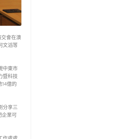
廣交會在澳
何文滔等
現中東市
力暨科技
14億的
劃分享三
門企業可
工作處處