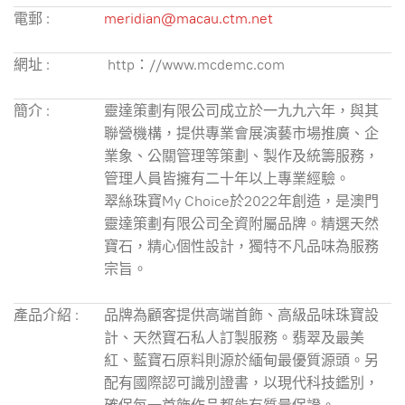
電郵 :
meridian@macau.ctm.net
網址 :
http：//www.mcdemc.com
簡介 :
靈達策劃有限公司成立於一九九六年，與其
聯營機構，提供專業會展演藝市場推廣、企
業象、公關管理等策劃、製作及統籌服務，
管理人員皆擁有二十年以上專業經驗。
翠絲珠寶My Choice於2022年創造，是澳門
靈達策劃有限公司全資附屬品牌。精選天然
寶石，精心個性設計，獨特不凡品味為服務
宗旨。
產品介紹 :
品牌為顧客提供高端首飾、高級品味珠寶設
計、天然寶石私人訂製服務。翡翠及最美
紅、藍寶石原料則源於緬甸最優質源頭。另
配有國際認可識別證書，以現代科技鑑別，