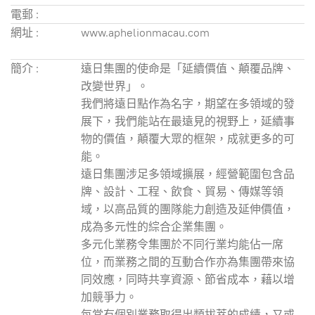
電郵 :
網址 :
www.aphelionmacau.com
簡介 :
遠日集團的使命是「延續價值、顛覆品牌、
改變世界」。
我們將遠日點作為名字，期望在多領域的發
展下，我們能站在最遠見的視野上，延續事
物的價值，顛覆大眾的框架，成就更多的可
能。
遠日集團涉足多領域擴展，經營範圍包含品
牌、設計、工程、飲食、貿易、傳媒等領
域，以高品質的團隊能力創造及延伸價值，
成為多元性的綜合企業集團。
多元化業務令集團於不同行業均能佔一席
位，而業務之間的互動合作亦為集團帶來協
同效應，同時共享資源、節省成本，藉以增
加競爭力。
每當有個別業務取得出類拔萃的成績，又或