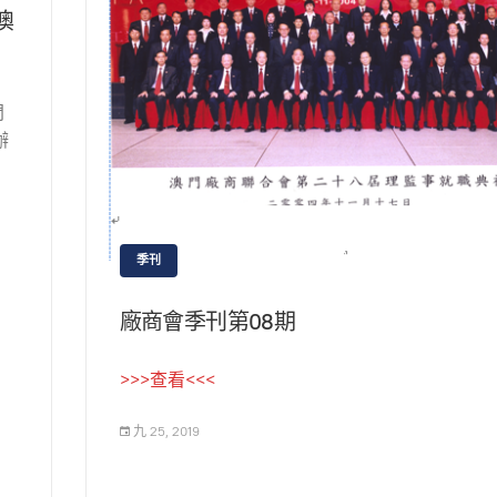
澳
門
辦
季刊
廠商會季刊第08期
>>>查看<<<
九 25, 2019