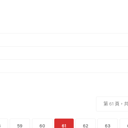
第 61 頁，共
8
59
60
61
62
63