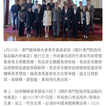
2月29日，澳門廠商聯合會青年委員會就《關於澳門製造肉
製品輸內地事宜》進行交流，市政署出席的代表有市政管理
委員會主席戴祖儀，食品安全廳廳長張桂達，食品安全廳食
品檢驗檢疫處處長蘇凱慈，食品安全廳食品檢驗檢疫處技術
輔導員李慧瑜。廠商會青委會有主任黎卓媛，副主任賀凱
琪、葉朝輝、劉智龍、黃與飛代表出席。
會上，技術輔導員李慧瑜介紹了《關於澳門製造肉製品輸內
地事宜》，由2022年1月1日起，所有進口食品境外/港澳台
生產、加工、貯存企業，必須向中國海關總署註冊。2020