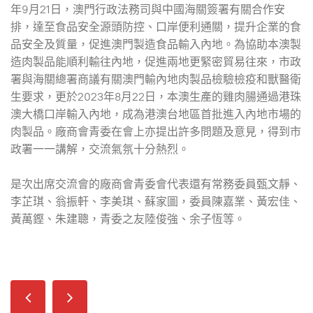
年9月21日，澳門行政法務司與中國海關簽署有關合作安
排，達至食品安全源頭防控、口岸便利通關，提升企業的食
品安全及質量，促進澳門製造食品輸入內地。為協助本澳製
造肉製品能順利輸往內地，促進兩地更緊密貿易往來，市政
署與海關總署商議有關澳門輸內地肉製品檢驗檢疫和獸醫衛
生要求，更於2023年8月22日，本澳生產的雞肉腸通過港珠
澳大橋口岸輸入內地，成為港澳台地區首批進入內地市場的
肉製品。廠商會青委在會上亦提出許多問題及意見，得到市
政署一一講解，交流氣氛十分熱烈。
是次出席交流會的廠商會青委會代表還有常務委員甄文靜、
李芷琪、翁振軒、李美琪、蘇家圖，委員陳嘉業、黃宏佳、
黃萬鏗、朱建聰，青委之友陸俊強、余子恆等。