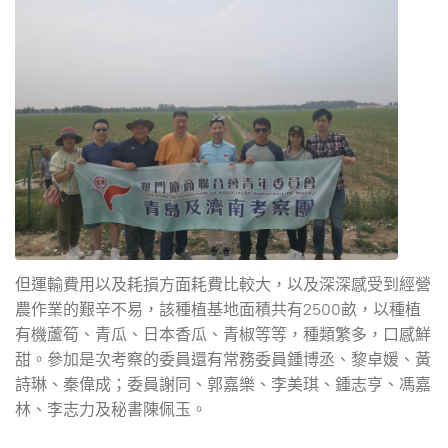
但運輸費用以及耗損方面耗費比較大，以及深深感受到經營
農作業的艱辛不易，該種植基地面積共有2500畝，以種植
有機蘆筍、青瓜、日本香瓜、青椒等等，種類繁多，口感鮮
甜。參加是次考察的委員還有常務委員鍾博丞、黎卓媛、黃
詩琳、秦偉成；委員謝同、郭嘉樂、李美琪、鍾志亨、馮嘉
林、李志力及秘書陳佩玉。