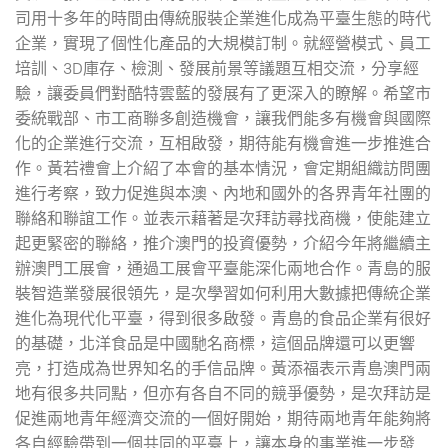
司用十多年的時間由傳統服裝企業進化成為平臺生態的時代
企業，實現了個性化產品的大規模訂制。就經營模式、員工
培訓、3D庫存、檢測、發展前景等議題互相交流，分享經
驗，讓委員們對酷特雲藍的發展有了更深入的瞭解。希望市
委統戰部、市工商聯多創造機會，讓我們能多有機會與國際
化的企業進行交流，互相啟發，期待能有機會進一步推進合
作。黃若禮會上介紹了本會的基本情況，會定期組織訪問團
進行考察，致力促進與本澳、內地和國外的各界青年社團的
聯絡和聯誼工作。並表示藉著是次拜訪尋找商機，使能建立
起更緊密的聯絡，推介澳門的投資優勢，介紹今年將繼續主
辦澳門工展會，通過工展會平臺能深化兩地合作。青島的服
裝智造業發展很領先，是次學習如何利用大數據把傳統企業
進化為現代化平臺，得到很多啟發。青島的食品企業有很好
的基礎，北洋食品是中國馳名商標，這個品牌還可以更響
亮，打造成為世界知名的手信品牌。黃添福表示青島澳門兩
地有很多共同點，但亦有各自不同的競爭優勢，是次拜訪是
促進兩地青年經濟交流的一個好開始，期待兩地青年能夠將
各自經驗帶到一個共同的平臺上，讓本身的事業進一步發