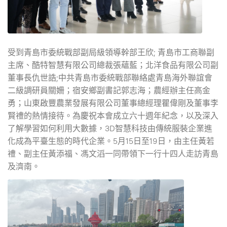
受到青島市委統戰部副局級領導幹部王欣; 青島市工商聯副
主席、酷特智慧有限公司總裁張蘊藍；北洋食品有限公司副
董事長仇世誥;中共青島市委統戰部聯絡處青島海外聯誼會
二級調研員關姍；宿安鄉副書記郭志海；農經辦主任高金
勇；山東啟豐農業發展有限公司董事總經理瞿偉剛及董事李
賢禮的熱情接待。為慶祝本會成立六十週年紀念，以及深入
了解學習如何利用大數據，3D智慧科技由傳統服裝企業進
化成為平臺生態的時代企業。5月15日至19日，由主任黃若
禮、副主任黃添福、馮文滔一同帶領下一行十四人走訪青島
及濟南。