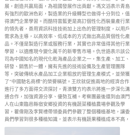
展，創造共贏局面，為祖國發展作出貢獻。馮文滔表示青島
有強烈的歐洲色彩，製造業的升級轉型也做得十分到位，值
得澳門企業學習。而酷特雲藍更是高訂個性化西裝量產行業
的領先者，善用資訊科技技術加上出色的管理制度，以用戶
需求為主導，以高效率、低成本的方式做出高品質個性化產
品。不僅是製造行業或服務行業，其實也非常值得其他行業
學習，以適應現今變化萬千的新零售市場。仇世誥表示該公
司為中國知名的現代化乾海產品企業之一，集生產、加工、
研發、銷售於一體，擁有先進的技術設備及生產管理團隊
等，突破傳統水產品加工企業粗放的管理生產模式，並榮獲
了“中國馳名商標”的榮譽稱號。王欣就促進兩地的經濟合作
進行了多方面得交流探討，青澳雙方均表示將進一步深化溝
通合作，加強資源分享、優勢互補。考察團最後還到由澳門
人在山東臨邑縣宿安鄉投資的有機蔬菜種植農場參觀及學
習，瞿偉剛及李賢禮帶領委員們參觀了整個種植基地，讓委
員們學習到很多種植知識，並表示有機蔬果種植成本不高，