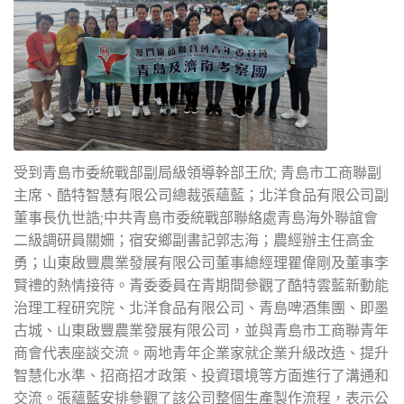
受到青島市委統戰部副局級領導幹部王欣; 青島市工商聯副
主席、酷特智慧有限公司總裁張蘊藍；北洋食品有限公司副
董事長仇世誥;中共青島市委統戰部聯絡處青島海外聯誼會
二級調研員關姍；宿安鄉副書記郭志海；農經辦主任高金
勇；山東啟豐農業發展有限公司董事總經理瞿偉剛及董事李
賢禮的熱情接待。青委委員在青期間參觀了酷特雲藍新動能
治理工程研究院、北洋食品有限公司、青島啤酒集團、即墨
古城、山東啟豐農業發展有限公司，並與青島市工商聯青年
商會代表座談交流。兩地青年企業家就企業升級改造、提升
智慧化水準、招商招才政策、投資環境等方面進行了溝通和
交流。張蘊藍安排參觀了該公司整個生產製作流程，表示公