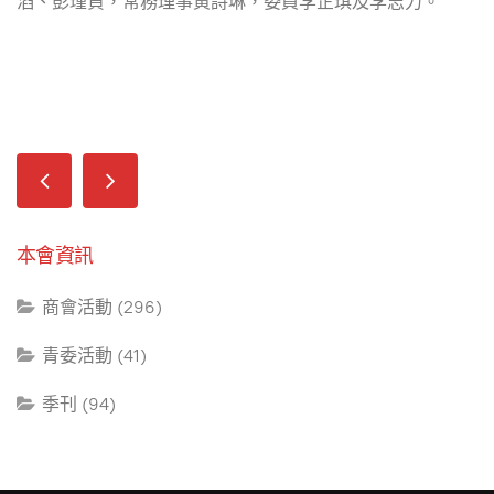
滔、彭瑾貞，常務理事黃詩琳，委員李芷琪及李志力。
本會資訊
商會活動 (296)
青委活動 (41)
季刊 (94)