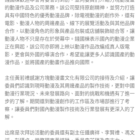
的動漫作品及公司業務。該公司堅持原創精神，並努力打造
具有中國特色的優秀動漫品牌，除電視動漫的創作外，還有
電影、動漫人物的周邊產品、線下的展覽活動及與其他品牌
合作，以動漫角色的形象與產品包裝或店舖裝飾結合等，讓
動漫人物不只是存在於熒幕中。錢國棟表示國內的動漫企業
正在興起，該公司亦即將上映以動漫作品改編成真人版電
影，更會與外國的導演合作，希望能讓更多人認識國產的動
漫作品，並將國產的動畫作品推向國際。
主任黃若禮感謝方塊動漫畫文化有限公司的接待及介紹，讓
委員們認識到現時動漫及其周邊產品的製作技術，更對中國
動漫行業現況、未來發展路向、面對的挑戰和機遇有了進一
步的了解。期間還到動漫創作的工作區及市場部進行了考
察，讓委員們對國內動漫製作技術及行業發展有更深入的了
解。
出席是次拜訪活動的委員還有副主任鍾廣祥、李賢禮、馮文