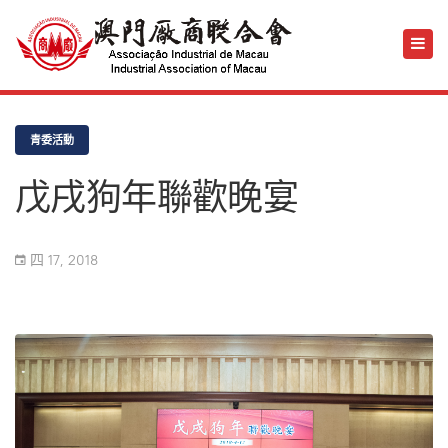
青委活動
戊戌狗年聯歡晚宴
四 17, 2018