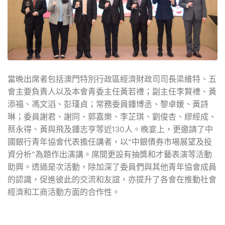
當晚出席者包括澳門特別行政區經濟財政司司長梁維特、五
會主要負責人以及本會青委主任黃若禮；副主任李賢禮、黃
添福、馮文滔、彭瑾貞；常務委員鍾博丞、黎卓媛、黃詩
琳；委員謝君、謝同、郭嘉樂、李芷琪、劉俊杏、繆經成、
蔡永得、黃與飛及鍾志亨等近130人。晚宴上，更邀請了中
國銀行青年協會代表擔任講者，以“中銀債券市場展望及投
資分析”為題作出演講。席間更設有抽獎和才藝表演等活動
助興。透過是次活動，除加深了委員們與其他青年協會成員
的認識，促進彼此的交流和友誼，亦提升了各會在推動社會
經濟和工商活動方面的合作性。