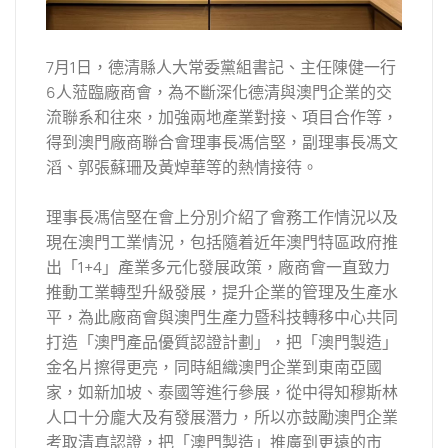
7月1日，德清縣人大常委黨組書記、主任陳健一行
6人蒞臨廠商會，為不斷深化德清與澳門企業的交
流聯系和往來，加強兩地產業對接、項目合作等，
得到澳門廠商聯合會理事長馮信堅，副理事長馮文
滔、郭張蘇珊及黃焯華等的熱情接待。
理事長馮信堅在會上分別介紹了會務工作情況以及
現在澳門工業情況，包括隨着近年澳門特區政府推
出「1+4」產業多元化發展政策，廠商會一直致力
推動工業轉型升級發展，提升企業的管理及生產水
平，為此廠商會與澳門生產力暨科技轉移中心共同
打造「澳門產品優質認證計劃」，把「澳門製造」
金名片擦得更亮，同時組織澳門企業到東南亞國
家，如新加坡、泰國等進行參展，從中得知穆斯林
人口十分龐大及有發展潛力，所以亦鼓勵澳門企業
考取清真認證，把「澳門製造」推廣到更遠的市