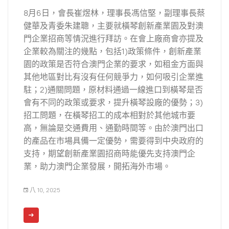
8月6日，會長崔煜林，理事長馮信堅，副理事長蔡
健華及青委朱建聰，主要就橫琴創新產業園及對澳
門企業招商等情況進行拜訪。在會上廠商會亦提及
企業較為關注的幾點，包括1)政策條件，創新產業
園的政策是否符合澳門企業的要求，如租金方面與
其他地區對比有沒有任何競爭力，如何吸引企業進
駐；2)通關問題，原材料通過一線進口到橫琴是否
會有不同的政策或要求，提升橫琴設廠的優勢；3)
招工問題，在橫琴招工的成本相對於其他城市要
高，無論是交通費用、通勤時間等。由於澳門出口
的產品在市場具備一定優勢，需要得到中央政府的
支持，期望創新產業園招商時能優先支持澳門企
業，助力澳門企業發展，開拓海外市場。
八 10, 2025