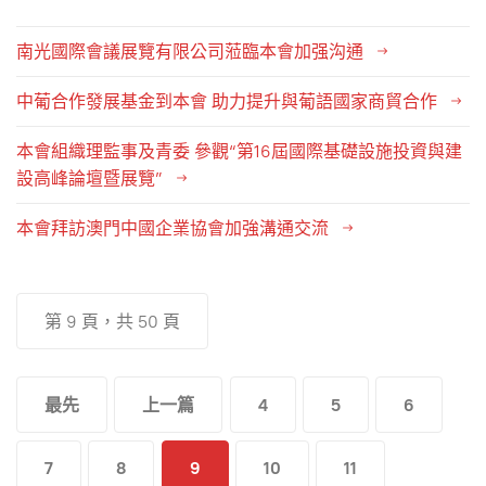
南光國際會議展覽有限公司蒞臨本會加强沟通
中葡合作發展基金到本會 助力提升與葡語國家商貿合作
本會組織理監事及青委 參觀“第16屆國際基礎設施投資與建
設高峰論壇暨展覽”
本會拜訪澳門中國企業協會加強溝通交流
第 9 頁，共 50 頁
最先
上一篇
4
5
6
7
8
9
10
11