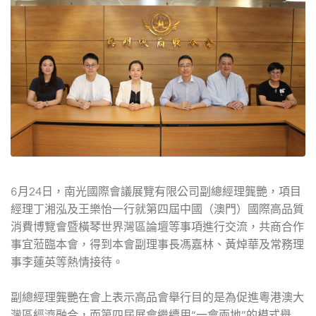
6月24日，南光國際會議展覽有限公司副總經理龔艷，項目
經理丁湘泓及王樂怡一行就第四屆中國（澳門）國際高品質
消費博覽會暨橫琴世界灣區論壇等事項進行交流，共商合作
事宜蒞臨本會，得到本會副理事長馮嘉林、黃焯華及常務理
事李蓮英等熱情接待。
副總經理龔艷在會上表示高品會舉行目的是為促進粵港澳大
灣區經濟融合，而第四屆展會繼續用“一會兩地”的模式舉