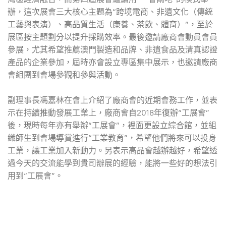
辦，這次展會三大核心主題為“跨境電商、非遺文化（傳統
工藝與表演）、高品質生活（康養、茶飲、體育）”，至於
展區按主題劃分以提升採購效率。最後邀請廠商會動員會員
參展，尤其希望推薦澳門製造和品牌、非遺食品及清真認證
產品的企業參加，屆時亦會設立專區集中展示，也邀請廠商
會組團到會場參觀和參與活動。
副理事長馮嘉林在會上介紹了廠商會的近期會務工作，並表
示在持續推動發展工業上，廠商會自2018年復辦“工展會”
後，現時每年亦有舉辦“工展會”，裡面更設立綜合館，並組
織師生到會場導賞進行“工業教育”，希望他們將來可以投身
工業，讓工業加入新動力。另表示高品會越辦越好，希望透
過今天的交流能學到貴司辦展的經驗，能將一些好的想法引
用到“工展會”。