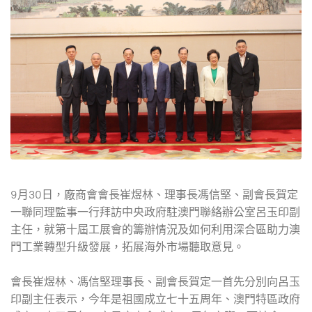
9月30日，廠商會會長崔煜林、理事長馮信堅、副會長賀定
一聯同理監事一行拜訪中央政府駐澳門聯絡辦公室呂玉印副
主任，就第十屆工展會的籌辦情況及如何利用深合區助力澳
門工業轉型升級發展，拓展海外市場聽取意見。
會長崔煜林、馮信堅理事長、副會長賀定一首先分別向呂玉
印副主任表示，今年是祖國成立七十五周年、澳門特區政府