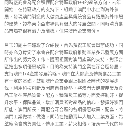
同時廠商會為配合積極配合特區政府1+4的產業方向，去年
開始，在特區政府的支持下，組織了澳門中小企到海外參
展，發現澳門製造的大健康產品與傳統食品有拓展海外市場
的優勢，認為東南亞市場具有很大的發展空間，同時清真食
品市場亦很有潛力及商機，值得澳門企業開發。
呂玉印副主任聽取了介紹後，首先預祝工展會舉辦成功，同
時亦充分肯定了本會在配合特區政府推動產業多元發展方面
所作出的努力及工作。隨著祖國對澳門產業的支持，對深合
區推出多項優惠政策，目的為支持澳門企業在深合區發展，
支持澳門1+4產業發展策略。澳門在大健康及傳統食品工業
有一定的基礎，鼓勵澳門企業要跟上祖國及時代的發展步
伐，利用科技創新及因應自身優勢，將澳門大健康產業及食
品工業在產品質量、配方、種類及工藝等方面要控制好，提
升水平，保障品質，增加消費者對產品的信心，發揮好澳門
所能、澳門所長，再配合深合區的各項優惠政策、配套，將
澳門工業做精、做強。同時在推動青年人加入工業方面，希
望廠商會肩負責任，傳承工業，薪火相傳，培育一代代的年