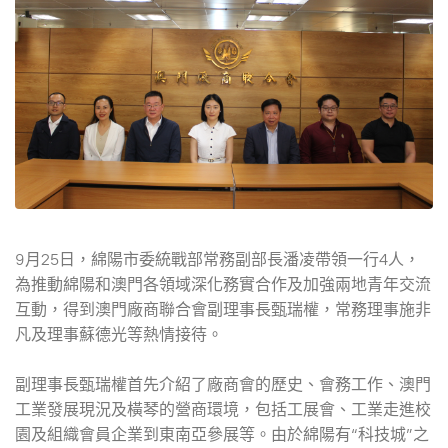
9月25日，綿陽市委統戰部常務副部長潘凌帶領一行4人，
為推動綿陽和澳門各領域深化務實合作及加強兩地青年交流
互動，得到澳門廠商聯合會副理事長甄瑞權，常務理事施非
凡及理事蘇德光等熱情接待。
副理事長甄瑞權首先介紹了廠商會的歷史、會務工作、澳門
工業發展現況及橫琴的營商環境，包括工展會、工業走進校
園及組織會員企業到東南亞參展等。由於綿陽有“科技城”之