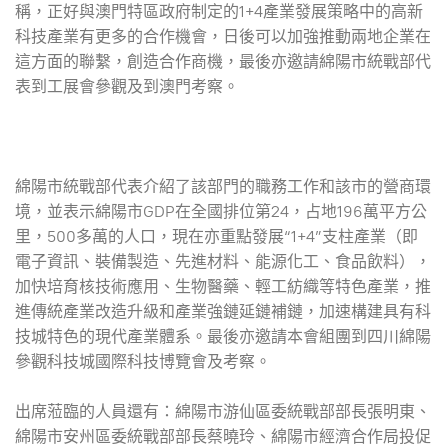
稱，正好與澳門特區政府制定的1+4產業發展策略中的高新
科技產業有更多的合作機會，日後可以加強推動兩地企業在
這方面的聯繫，創造合作商機，最後亦邀請綿陽市統戰部代
表到工展會參觀及到澳門考察。
綿陽市統戰部代表介紹了該部門的職務工作和該市的營商環
境，並表示綿陽市GDP在全國排位第24，占地196萬平方公
里，500多萬的人口，現在亦重點發展“1+4”支柱產業（即
電子資訊、裝備製造、先進材料、能源化工、食品飲料），
加快培育核技術應用、生物醫藥、輕工紡織等特色產業，推
進傳統產業改造升級和產業強鏈延鏈補鏈，加速構建具有科
技城特色的現代產業體系。最後亦邀請本會組團到四川綿陽
參觀科技城國際科技博覽會及考察。
出席蒞臨的人員還有：綿陽市游仙區委統戰部部長張明東、
綿陽市安州區委統戰部部長蔡曉玲、綿陽市經濟合作局投促