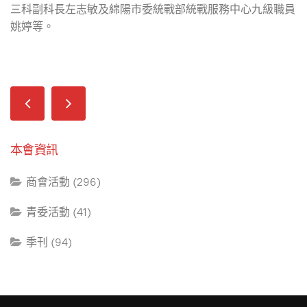
三科副科長左志敏及綿陽市委統戰部統戰服務中心九級職員
姚婷等。
本會資訊
商會活動 (296)
青委活動 (41)
季刊 (94)