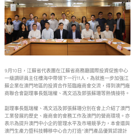
9月10日，江蘇省代表團在江蘇省商務廳國際投資促進中心
一級調研員主任樓海中帶領下一行11人，為就進一步加強江
蘇企業在澳門地區的投資合作蒞臨廠商會交流，得到澳門廠
商聯合會副理事長甄瑞權、馮文滔及郭張蘇珊等熱情接待。
副理事長甄瑞權、馮文滔及郭張蘇珊分別在會上介紹了澳門
工業發展的歷史、廠商會的會務工作及澳門的營商環境。亦
表示為提升澳門中小企的管理水平及市場競爭力，本會還與
澳門生產力暨科技轉移中心合力打造“澳門產品優質認證計