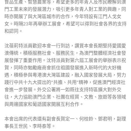
食品生產、智慧農業等，希望更多的年青人及市民瞭解到澳
門工業未來的發展潛力，吸引更多年青人對工業的興趣，同
時亦開展了與大灣區城市的合作，今年特設有江門人戈女
女。時隔23年再舉辦工展會，希望可以得到社會各界的支持
和認同。
沈蓓莉特派員歡迎本會一行到訪，讚賞本會長期堅持愛國愛
澳傳統，積極服務社會、服務民生，為澳門整體經濟社會發
展發揮了重要作用。沈特派員對第六屆工展會的舉辦表示祝
賀，同時亦勉勵廠商會抓住祖國發展進入新時代的大好機
遇，積極參與粵港澳大灣區建設，融入國家發展大局，努力
踐行中共十九大提出的“共擔、共用”精神，促進澳門經濟社
會進一步發展。外交公署將一如既往支持特區擴大對外交
往，大力協助澳門企業、社團在經貿、文教、旅遊等各領域
與周邊國家和葡語國家開展互利合作。
本會出席的代表還有副會長賀定一、何桂鈴、鄧君明，副理
事長王世民、李時泰等。