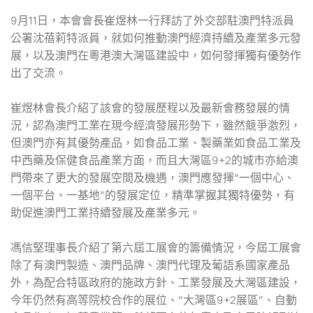
9月11日，本會會長崔煜林一行拜訪了外交部駐澳門特派員
公署沈蓓莉特派員，就如何推動澳門經濟持續及產業多元發
展，以及澳門在粵港澳大灣區建設中，如何發揮獨有優勢作
出了交流。
崔煜林會長介紹了該會的發展歷程以及最新會務發展的情
況，認為澳門工業在現今經濟發展形勢下，雖然競爭激烈，
但澳門亦有其優勢產品，如食品工業、製藥業如食品工業及
中西藥及保健食品產業方面，而且大灣區9+2的城市亦給澳
門帶來了更大的發展空間及機遇，澳門應發揮“一個中心、
一個平台、一基地”的發展定位，精準掌握其獨特優勢，有
助促進澳門工業持續發展及產業多元。
馮信堅理事長介紹了第六屆工展會的籌備情況，今屆工展會
除了有澳門製造、澳門品牌、澳門代理及葡語系國家產品
外，為配合特區政府的施政方針、工業發展及大灣區建設，
今年仍然有高等院校合作的展位、“大灣區9+2展區”、自動