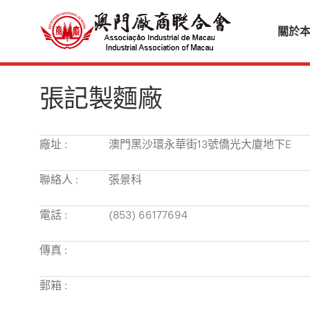
關於
張記製麵廠
廠址 :
澳門黑沙環永華街13號僑光大廈地下E
聯絡人 :
張景科
電話 :
(853) 66177694
傳真 :
郵箱 :