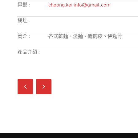
電郵 :
cheong.kei.info@gmail.com
網址 :
簡介 :
各式乾麵、濕麵、餛飩皮、伊麵等
產品介紹 :