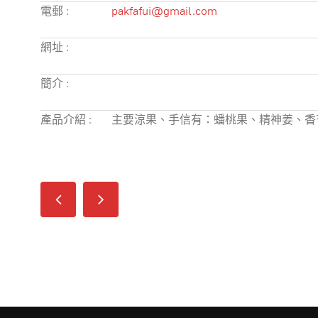
電郵 :
pakfafui@gmail.com
網址 :
簡介 :
產品介紹 :
主要涼果、手信有：蟠桃果、精神姜、香