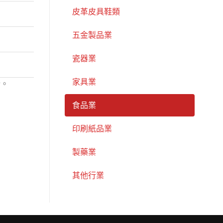
皮革皮具鞋類
五金製品業
瓷器業
家具業
醋。
食品業
印刷紙品業
製藥業
其他行業