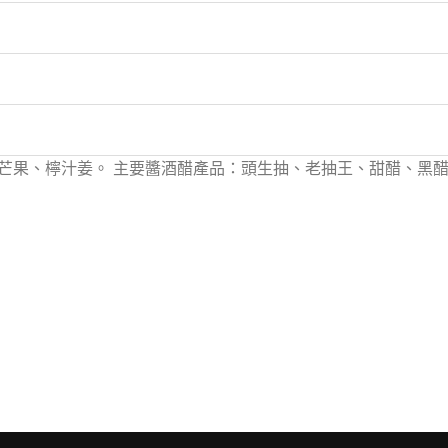
芒果、檸汁姜。 主要醬酒醋產品：頭生抽、老抽王、甜醋、黑