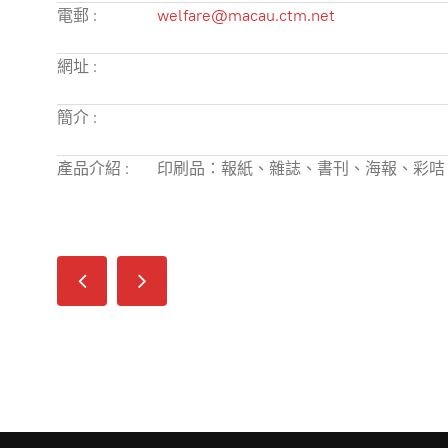
電郵 :
welfare@macau.ctm.net
網址 :
簡介 :
產品介紹 :
印刷品：報紙、雜誌、書刊、海報、彩咭