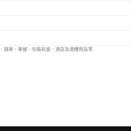
、請柬、單據、包裝彩盒、酒店及酒樓用品等