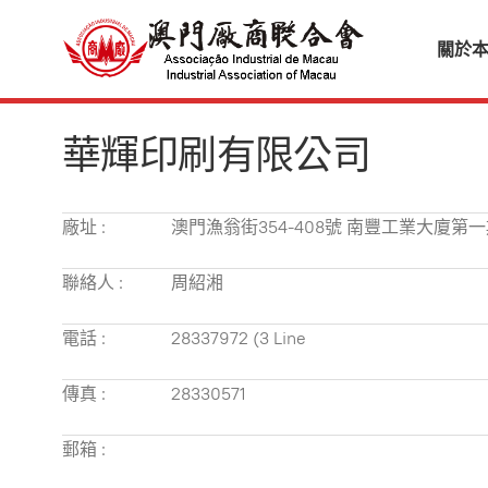
關於
華輝印刷有限公司
廠址 :
澳門漁翁街354-408號 南豐工業大廈第一期
聯絡人 :
周紹湘
電話 :
28337972 (3 Line
傳真 :
28330571
郵箱 :