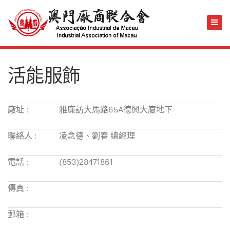
活能服飾
廠址 :
雅廉訪大馬路65A德興大廈地下
聯絡人 :
凌念德、劉春 總經理
電話 :
(853)28471861
傳真 :
郵箱 :