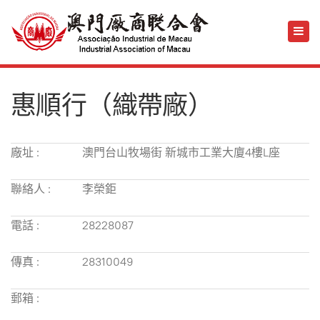
惠順行（織帶廠）
廠址 :
澳門台山牧場街 新城市工業大廈4樓L座
聯絡人 :
李榮鉅
電話 :
28228087
傳真 :
28310049
郵箱 :