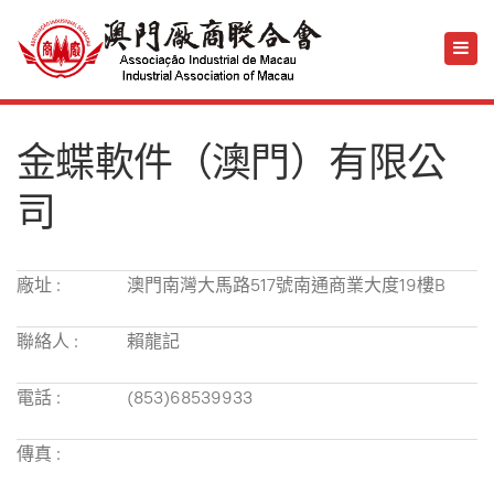
金蝶軟件（澳門）有限公
司
廠址 :
澳門南灣大馬路517號南通商業大度19樓B
聯絡人 :
賴龍記
電話 :
(853)68539933
傳真 :