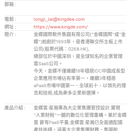
郵箱 :
電郵 :
longji_lai@kingdee.com
網址 :
https://www.kingde.com/
簡介 :
金蝶國際軟件集圓有限公司(“金蝶國際”或“金
蝶”)始創於1993年，是香港聯交所主板上市
公司(股票代碼：0268.HK),
總部位於中國深圳，是全球知名的企業管理
雲SaaS公司。
今天，金蝶不僅連續18年穩居IDC中國成長型
企業應用市場佔有率第一，連續3年穩居
aPaaS市場中國第一、全球前十，以領先的理
念和技術,成為衆多企業新選揮。
產品介紹 :
金蝶雲·星瀚專為大企業集團管控設計,實現
“人業財稅”一髓的數位化管理重構。基於金蝶
雲 蒼穹PaaS平臺,金蝶雲·星瀚已全面適配國
產技術棧，涵蓋大企業集團財務、集圖稅