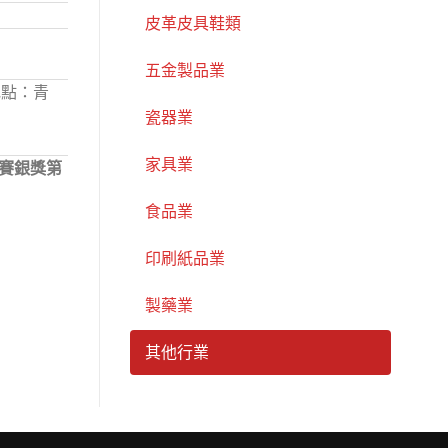
皮革皮具鞋類
五金製品業
地點：青
瓷器業
家具業
大賽銀獎第
食品業
印刷紙品業
製藥業
其他行業