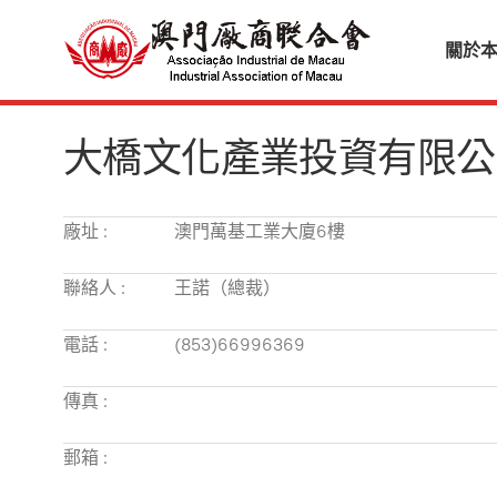
關於
大橋文化產業投資有限公
廠址 :
澳門萬基工業大廈6樓
聯絡人 :
王諾（總裁）
電話 :
(853)66996369
傳真 :
郵箱 :