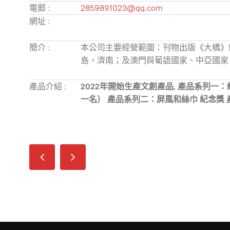
電郵 :
2859891023@qq.com
網址 :
簡介 :
本公司主要經營範圍：刊物出版《大橋》
島，濟南；及澳門與葡語國家、中亞國家
產品介紹 :
2022年開始生產文創產品, 產品系列
一名） 產品系列二：屏風和絲巾 紀念獎 