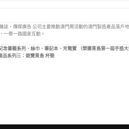
雜誌，傳媒廣告.公司主要推動澳門周活動的澳門製造產品落戶
、一帶一路國家互動。
一：紀念書籤系列、絲巾、筆記本、充電寶 （榮獲青島第一屆手造
產品系列三：遊覽青島 杯墊