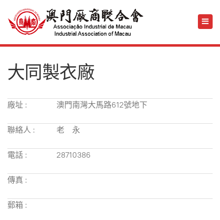
大同製衣廠
廠址 :
澳門南灣大馬路612號地下
聯絡人 :
老 永
電話 :
28710386
傳真 :
郵箱 :