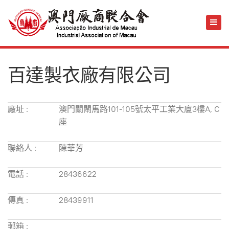
百達製衣廠有限公司
廠址 :
澳門關閘馬路101-105號太平工業大廈3樓A, C
座
聯絡人 :
陳華芳
電話 :
28436622
傳真 :
28439911
郵箱 :