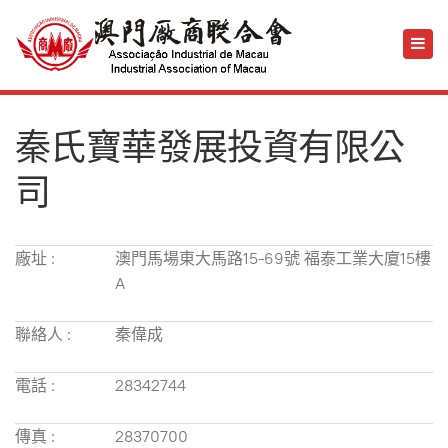
秦氏寶華發展投資有限公
司
廠址 :
澳門馬場東大馬路15-69號 福泰工業大廈15樓
A
聯絡人 :
秦偉成
電話 :
28342744
傳真 :
28370700