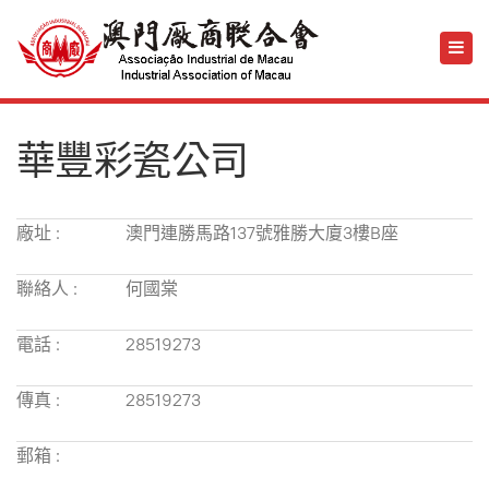
華豐彩瓷公司
廠址 :
澳門連勝馬路137號雅勝大廈3樓B座
聯絡人 :
何國棠
電話 :
28519273
傳真 :
28519273
郵箱 :