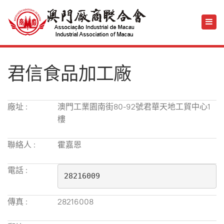
君信食品加工廠
廠址 :
澳門工業園南街80-92號君華天地工貿中心1
樓
聯絡人 :
霍嘉恩
電話 :
28216009
傳真 :
28216008