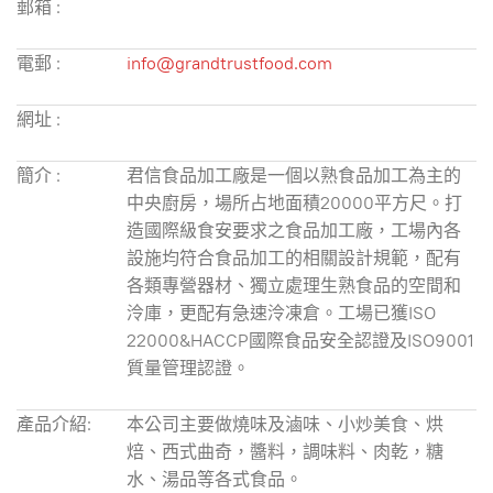
郵箱 :
電郵 :
info@grandtrustfood.com
網址 :
簡介 :
君信食品加工廠是一個以熟食品加工為主的
中央廚房，場所占地面積20000平方尺。打
造國際級食安要求之食品加工廠，工場內各
設施均符合食品加工的相關設計規範，配有
各類專營器材、獨立處理生熟食品的空間和
泠庫，更配有急速泠凍倉。工場已獲ISO
22000&HACCP國際食品安全認證及ISO9001
質量管理認證。
產品介紹:
本公司主要做燒味及滷味、小炒美食、烘
焙、西式曲奇，醬料，調味料、肉乾，糖
水、湯品等各式食品。