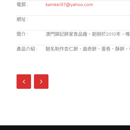
電郵 :
kamkei97@yahoo.com
網址 :
簡介 :
澳門錦記餅家食品廠，創辦於2010年
產品介紹 :
馳名制作杏仁餅、曲奇餅、蛋卷、酥餅、