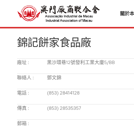
關於
錦記餅家食品廠
廠址 :
黑沙環巷12號發利工業大廈5/BB
聯絡人 :
鄧文錦
電話 :
(853) 28414128
傳真 :
(853) 28535357
郵箱 :