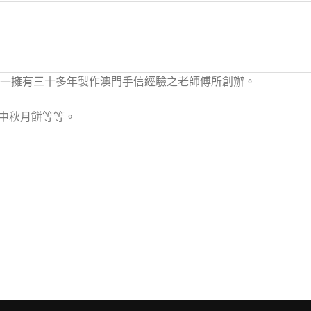
，唯一擁有三十多年製作澳門手信經驗之老師傅所創辦。
中秋月餅等等。