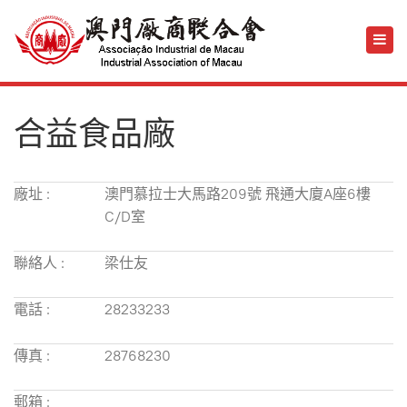
合益食品廠
廠址 :
澳門慕拉士大馬路209號 飛通大廈A座6樓
C/D室
聯絡人 :
梁仕友
電話 :
28233233
傳真 :
28768230
郵箱 :