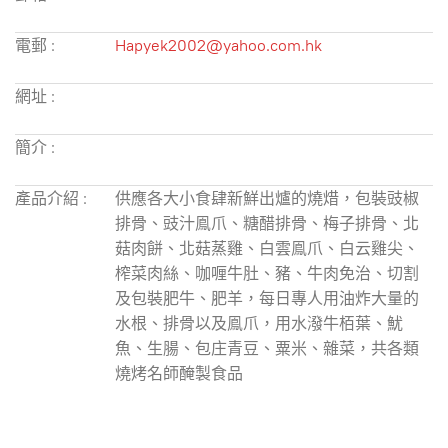
電郵 :
Hapyek2002@yahoo.com.hk
網址 :
簡介 :
產品介紹 :
供應各大小食肆新鮮出爐的燒焟，包裝豉椒
排骨、豉汁鳯爪、糖醋排骨、梅子排骨、北
菇肉餅、北菇蒸雞、白雲鳯爪、白云雞尖、
榨菜肉絲、咖喱牛肚、豬、牛肉免治、切割
及包裝肥牛、肥羊，每日專人用油炸大量的
水根、排骨以及鳯爪，用水潑牛栢葉、魷
魚、生腸、包庄青豆、粟米、雜菜，共各類
燒烤名師醃製食品