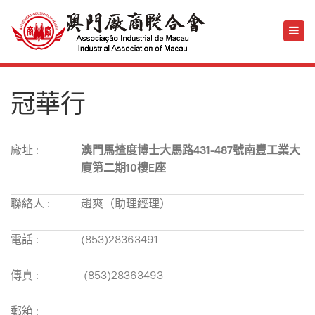
冠華行
廠址 :
澳門馬揸度博士大馬路431-487號南豐工業大
廈第二期10樓E座
聯絡人 :
趙爽（助理經理）
電話 :
(853)28363491
傳真 :
(853)28363493
郵箱 :